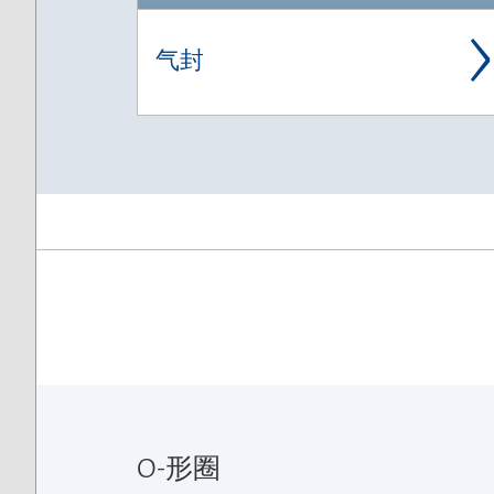
气封
O-形圈