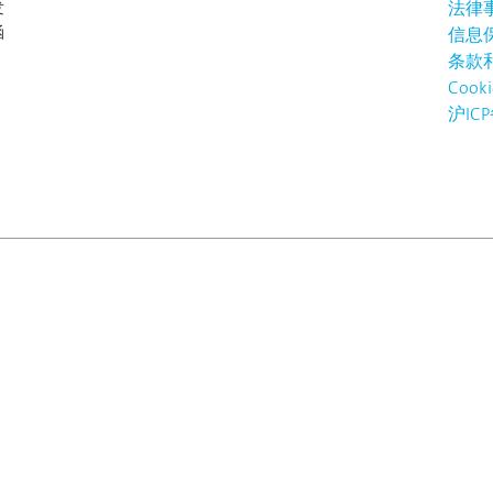
发
法律
涵
信息
、
条款
Coo
沪ICP